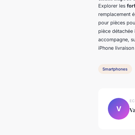
Explorer les
for
remplacement éc
pour pièces pour
pièce détachée i
accompagne, sur
iPhone livraison
Smartphones
EC
V
Va