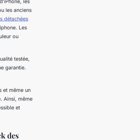
d’iPhone, les
ou les anciens
es détachées
 iphone. Les
uleur ou
alité testée,
ne garantie.
its et même un
. Ainsi, même
ssible et
ck des