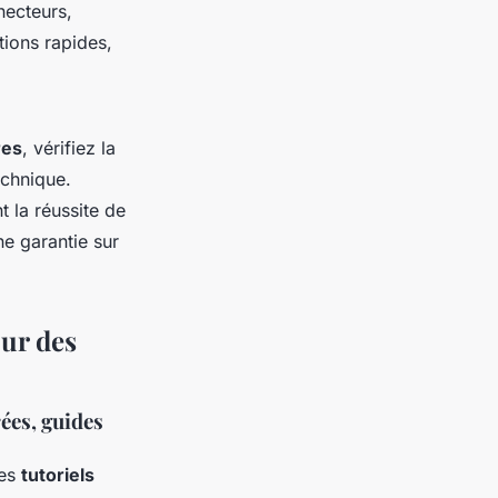
necteurs,
ions rapides,
res
, vérifiez la
echnique.
t la réussite de
ne garantie sur
our des
rées, guides
des
tutoriels