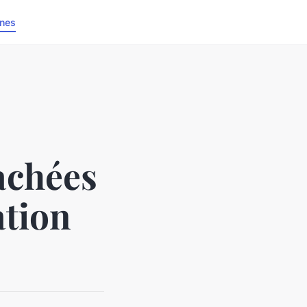
nes
achées
ation