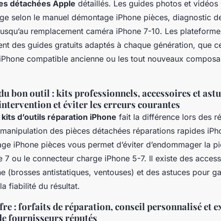
ces détachées Apple
détaillés. Les guides photos et vidéos 
ge selon le manuel démontage iPhone pièces, diagnostic de 
 jusqu’au remplacement caméra iPhone 7-10. Les plateformes
nt des guides gratuits adaptés à chaque génération, que ce
iPhone compatible ancienne ou les tout nouveaux composa
u bon outil : kits professionnels, accessoires et ast
intervention et éviter les erreurs courantes
s
kits d’outils réparation iPhone
fait la différence lors des 
 manipulation des pièces détachées réparations rapides iP
ge iPhone pièces vous permet d’éviter d’endommager la p
 7 ou le connecteur charge iPhone 5-7. Il existe des access
 (brosses antistatiques, ventouses) et des astuces pour gar
a fiabilité du résultat.
fre : forfaits de réparation, conseil personnalisé et 
de fournisseurs réputés