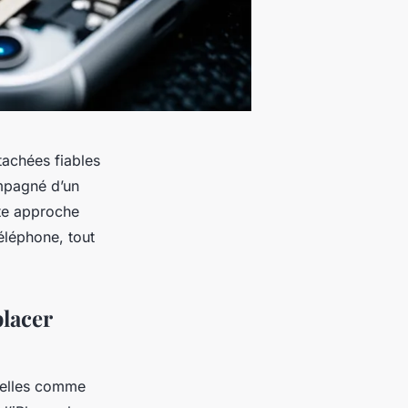
tachées fiables
mpagné d’un
tte approche
éléphone, tout
lacer
tielles comme