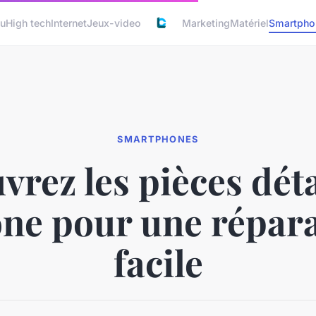
u
High tech
Internet
Jeux-video
Marketing
Matériel
Smartpho
SMARTPHONES
vrez les pièces dét
ne pour une répar
facile