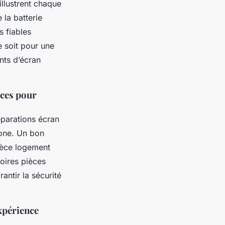
illustrent chaque
la batterie
 fiables
 soit pour une
nts d’écran
uces pour
réparations écran
hone. Un bon
ièce logement
oires pièces
antir la sécurité
expérience