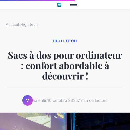
Accueil
›
High tech
HIGH TECH
Sacs à dos pour ordinateur
: confort abordable à
découvrir !
Valentin
10 octobre 2025
7 min de lecture
V