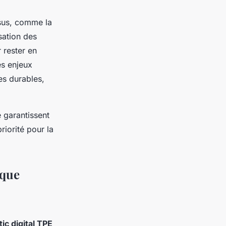
ssus, comme la
sation des
 rester en
es enjeux
es durables,
e garantissent
riorité pour la
ique
ic digital TPE