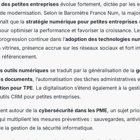
n des petites entreprises
évolue fortement, dictée par les 
t de modernisation. Selon le Baromètre France Num, la major
naît que la
stratégie numérique pour petites entreprises
c
 pour optimiser la performance et favoriser la croissance. Le
progression continue dans l’
adoption des technologies nu
s vitrines, présence accrue sur les réseaux sociaux et fort in
u référencement.
es outils numériques
se traduit par la généralisation de la
g
es documents
, l’automatisation des tâches administratives et
stion pour TPE
. La digitalisation s’étend également à la gest
outils CRM pour petites entreprises.
tent autour de la
cybersécurité dans les PME
, un sujet prio
i multiplient les mesures préventives : sauvegardes, antivi
de la gestion de la sécurité informatique.