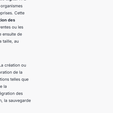
s organismes
eprises. Cette
tion des
ventes ou les
e ensuite de
taille, au
 La création ou
oration de la
tions telles que
e la
tégration des
on, la sauvegarde