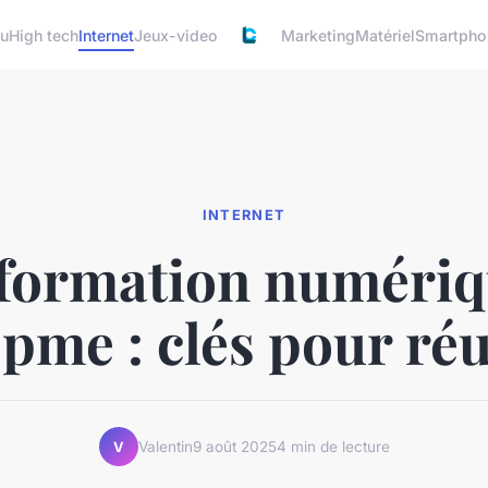
u
High tech
Internet
Jeux-video
Marketing
Matériel
Smartpho
INTERNET
formation numériq
/pme : clés pour réu
Valentin
9 août 2025
4 min de lecture
V