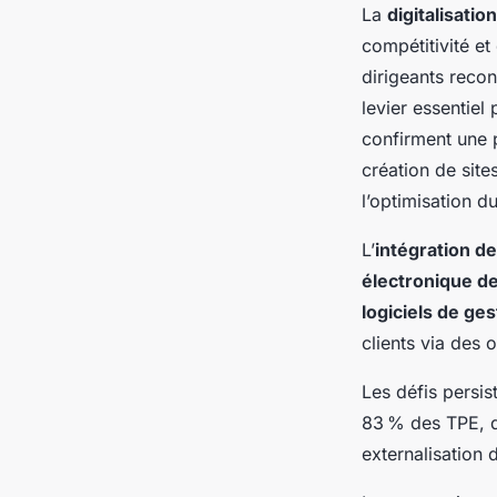
La
digitalisatio
compétitivité e
dirigeants recon
levier essentiel
confirment une 
création de site
l’optimisation d
L’
intégration d
électronique d
logiciels de ge
clients via des 
Les défis persis
83 % des TPE, qu
externalisation 