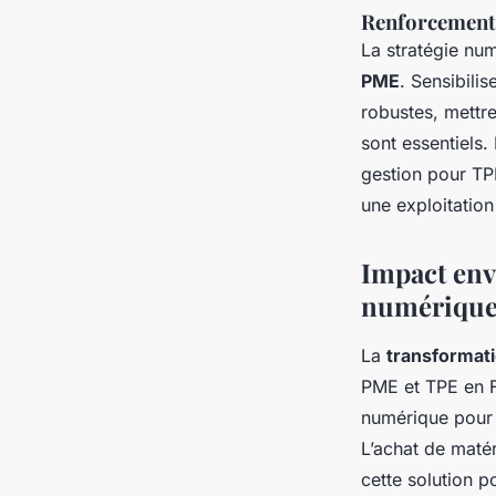
Renforcement d
La stratégie num
PME
. Sensibili
robustes, mettr
sont essentiels.
gestion pour TPE
une exploitatio
Impact env
numériqu
La
transformat
PME et TPE en F
numérique pour l
L’achat de maté
cette solution p