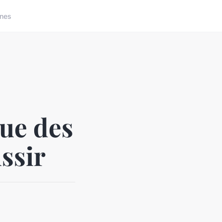
nes
ue des
ssir