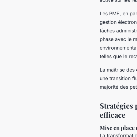
active sur les r
Les PME, en part
gestion électro
tâches administr
phase avec le m
environnementau
telles que le r
La maîtrise des 
une transition f
majorité des pet
Stratégies
efficace
Mise en place 
La transformati