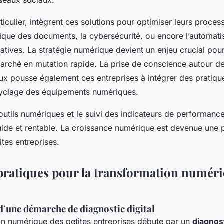
éseaux sociaux.
iculier, intègrent ces solutions pour optimiser leurs proce
nique des documents, la cybersécurité, ou encore l’automati
atives. La stratégie numérique devient un enjeu crucial pour
arché en mutation rapide. La prise de conscience autour d
x pousse également ces entreprises à intégrer des pratiqu
ecyclage des équipements numériques.
outils numériques et le suivi des indicateurs de performanc
luide et rentable. La croissance numérique est devenue une p
ites entreprises.
 pratiques pour la transformation numér
d’une démarche de diagnostic digital
on numérique des petites entreprises débute par un
diagnost