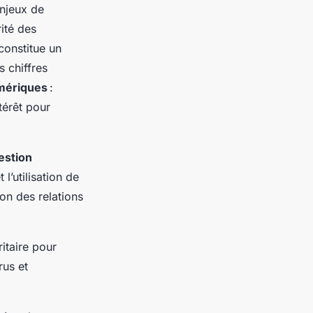
enjeux de
ité des
onstitue un
s chiffres
mériques
:
térêt pour
estion
 l’utilisation de
ion des relations
ritaire pour
rus et