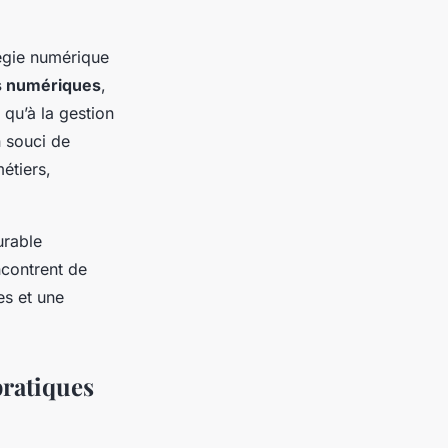
tégie numérique
s numériques
,
 qu’à la gestion
n souci de
étiers,
urable
ncontrent de
es et une
pratiques