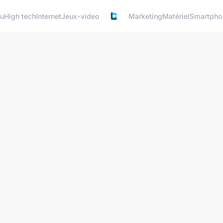
u
High tech
Internet
Jeux-video
Marketing
Matériel
Smartpho