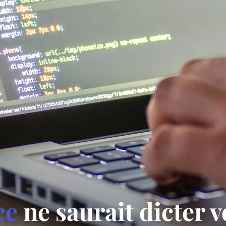
ce
ne saurait dicter v