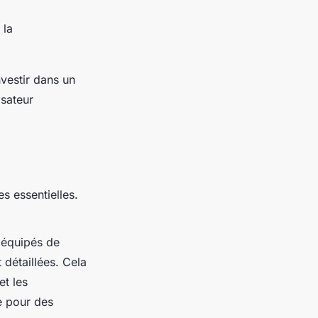
 la
nvestir dans un
isateur
s essentielles.
 équipés de
 détaillées. Cela
et les
e pour des