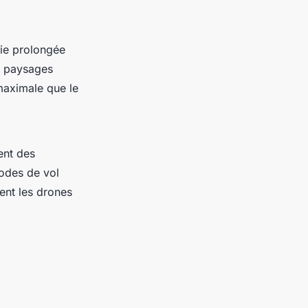
mie prolongée
s paysages
maximale que le
ent des
modes de vol
dent les drones