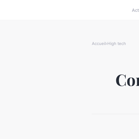
Act
Accueil
›
High tech
Com