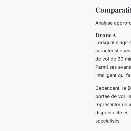
Comparatif
Analyse approfo
Drone A
Lorsqu'il s'agit
caractéristique
de vol de 30 min
Parmi ses avant
intelligent qui f
Cependant, le
D
portée de vol li
représenter un i
disponibilité es
spécialisés.