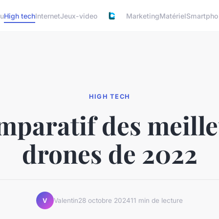
u
High tech
Internet
Jeux-video
Marketing
Matériel
Smartpho
HIGH TECH
paratif des meill
drones de 2022
Valentin
28 octobre 2024
11 min de lecture
V