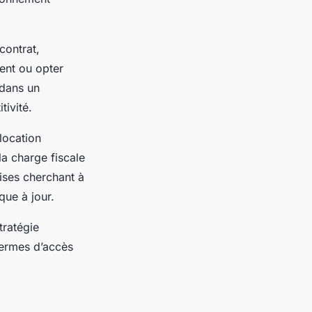
contrat,
ment ou opter
 dans un
tivité.
location
la charge fiscale
rises cherchant à
que à jour.
tratégie
 termes d’accès