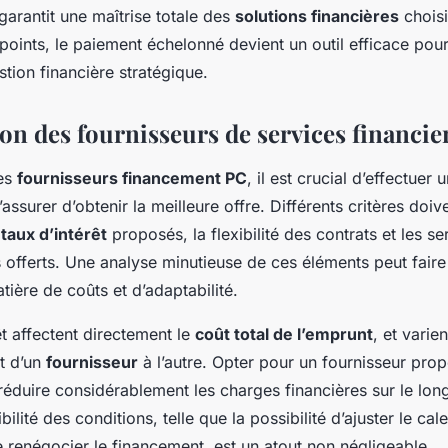
garantit une maîtrise totale des
solutions financières
choisi
points, le paiement échelonné devient un outil efficace pour
stion financière stratégique.
n des fournisseurs de services financie
des
fournisseurs financement PC
, il est crucial d’effectuer 
assurer d’obtenir la meilleure offre. Différents critères doiv
s
taux d’intérêt
proposés, la flexibilité des contrats et les se
offerts. Une analyse minutieuse de ces éléments peut faire 
tière de coûts et d’adaptabilité.
êt affectent directement le
coût total de l’emprunt
, et varien
nt d’un
fournisseur
à l’autre. Opter pour un fournisseur pro
réduire considérablement les charges financières sur le lon
xibilité des conditions, telle que la possibilité d’ajuster le ca
 renégocier le financement, est un atout non négligeable.