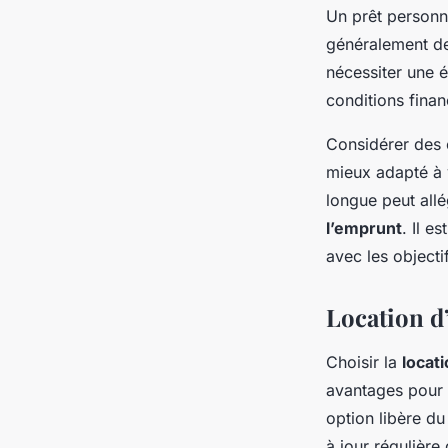
Un prêt personne
généralement des
nécessiter une é
conditions fina
Considérer des 
mieux adapté à 
longue peut all
l’emprunt
. Il e
avec les objecti
Location d
Choisir la
locat
avantages pour 
option libère du
à jour régulièr