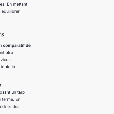
es. En mettant
 équilibrer
rs
un
comparatif de
ent être
rvices
toute la
t
posant un taux
g terme. En
lendrier des