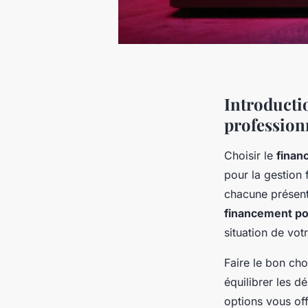
Introducti
profession
Choisir le
finan
pour la gestion 
chacune présent
financement po
situation de vot
Faire le bon ch
équilibrer les d
options vous off