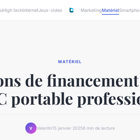
u
High tech
Internet
Jeux-video
Marketing
Matériel
Smartpho
MATÉRIEL
ons de financement
C portable professi
Valentin
15 janvier 2025
6 min de lecture
V