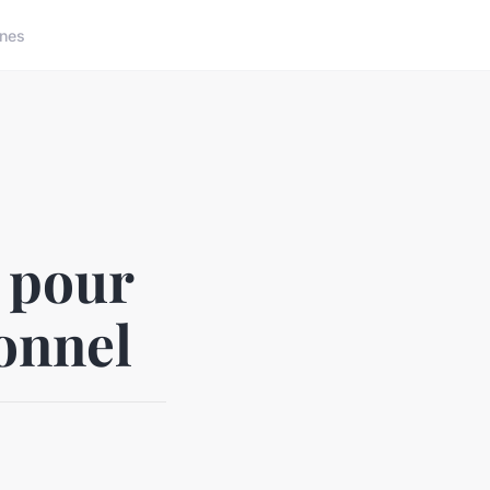
nes
 pour
onnel