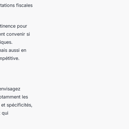
ations fiscales
rtinence pour
nt convenir si
iques.
ais aussi en
mpétitive.
 envisagez
notamment les
et spécificités,
t qui