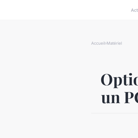
Act
Accueil
›
Matériel
Opti
un P