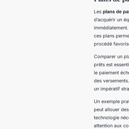
Les
plans de p
d’acquérir un é
immédiatement.
ces plans perme
procédé favorise
Comparer un pl
prêts est essent
le paiement éch
des versements.
un impératif str
Un exemple prati
peut allouer des
technologie néc
attention aux co